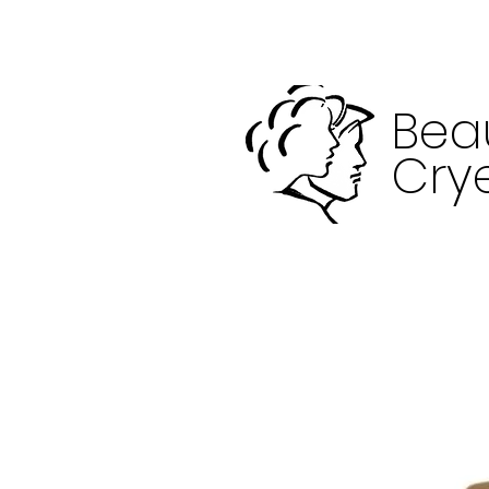
Bea
Crye