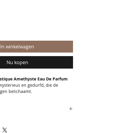
erkoopprijs
In winkelwagen
Nu kopen
stique Amethyste Eau De Parfum
mysterieus en gedurfd, die de
ngen belichaamt.
ad maar bestel hem nu alvast met
formatie over deze parfum