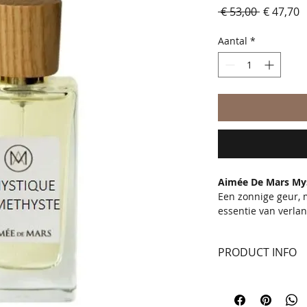
Normale
V
 € 53,00 
€ 47,70
prijs
Aantal
*
Aimée De Mars My
Een zonnige geur, 
essentie van verla
PRODUCT INFO
Nog niet op voorra
10% korting !!!
Binnenkort meer in