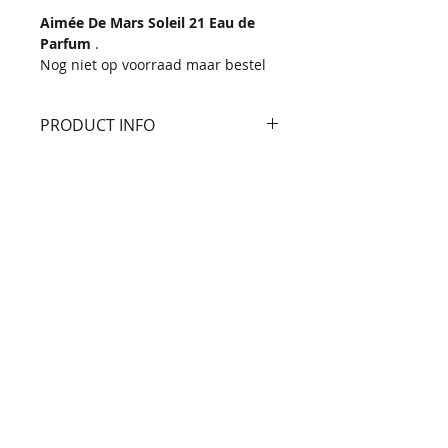
Aimée De Mars Soleil 21 Eau de
Parfum
.
Nog niet op voorraad maar bestel
hem nu alvast met 10% korting !!!
PRODUCT INFO
Aimée De Mars Soleil 21 Eau de
Parfum is een ode aan het licht.
Binnenkort meer informatie over
deze parfum
Beautysalon Cryell
Kooijstraat 8
's-Gravendeel
06-28316967