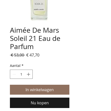
Aimée De Mars
Soleil 21 Eau de
Parfum
Normale
Verkoopprijs
 € 53,00 
€ 47,70
prijs
Aantal
*
In winkelwagen
Nu kopen