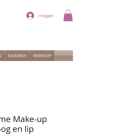
Inloggen
N
KADOBON
WEBSHOP
me Make-up
og en lip