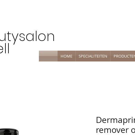
utysalon
ll
HOME
SPECIALITEITEN
PRODUCTE
Dermapri
remover o