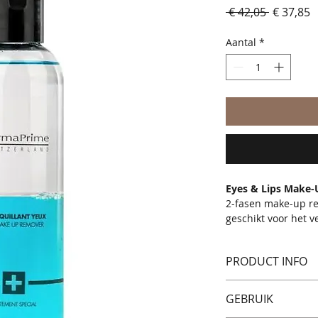
Normale
V
 € 42,05 
€ 37,85
prijs
Aantal
*
Eyes & Lips Make
2-fasen make-up re
geschikt voor het 
up, zoals liquid li
wrijven is niet lang
PRODUCT INFO
huidtypen, zelfs vo
Dermaprime Eyes &
GEBRUIK
andere Korenbloem.
verzachtend op de 