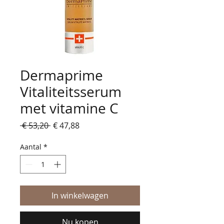
Dermaprime
Vitaliteitsserum
met vitamine C
Normale
Verkoopprijs
 € 53,20 
€ 47,88
prijs
Aantal
*
In winkelwagen
Nu kopen