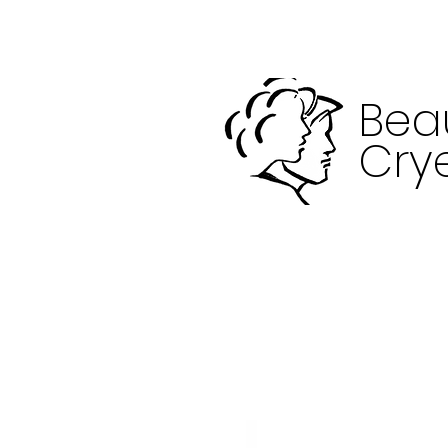
Bea
Crye