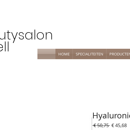
utysalon
ll
HOME
SPECIALITEITEN
PRODUCTE
Hyaluroni
Normale
V
 € 50,75 
€ 45,68