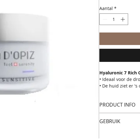
prijs
Aantal
*
Hyaluronic 7 Rich
• Ideaal voor de dro
• De huid ziet er '
en voller uit
• De unieke combina
PRODUCT INFO
lipidenverzorging 
maakt dit de perfe
Deze rijke, voeden
GEBRUIK
droge tot zeer dro
vochtinbreng met d
Gelijkmatig aanbre
hyaluronzuurtypes. 
getonifieerde huid 