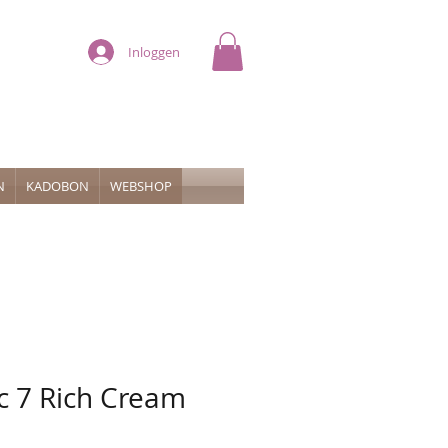
Inloggen
N
KADOBON
WEBSHOP
c 7 Rich Cream
erkoopprijs